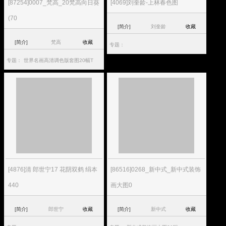
[87254]0007_梵高_20梵高向日葵
[4069]刘奎龄-上林春色图
(70
[简介]
刘奎龄
收藏
[简介]
梵高
收藏
专题：
专题：
世界名画高清调色版套图20幅T
[4876]清 郎世宁17 花阴双鹤 绢本
[86516]0268_新中式_新中式装饰
440
画大图0
[简介]
郎世宁
收藏
[简介]
新中式
收藏