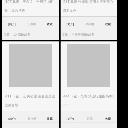
[107]北宋 王希孟 千里江山图
[531]北宋 张择端 清明上河图画心
卷 故宫博物
绢本设色
[简介]
王希孟
收藏
[简介]
张择端
收藏
专题：
历代国画合集
专题：
中外藏馆国画合集
[411]（玄）元 黄公望 富春山居图
[444]（玄）范宽 溪山行旅图绢本2
完美合璧
06.3
[简介]
黄公望
收藏
[简介]
范宽
收藏