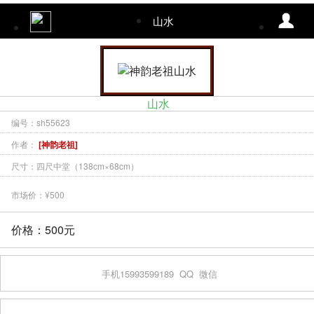
山水
山水
编号：sh55623
作者：
[神韵老祖]
尺寸：四尺中堂（138cm×68cm）
市场价：¥500
价格：500元
手机15993599189
QQ
微信