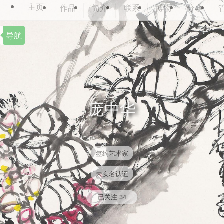
主页
作品
简介
联系
博物
分享
导航
庞中华
签约艺术家
未实名认证
已关注
34